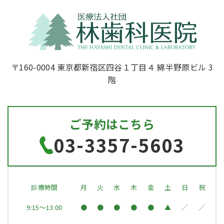
〒160-0004 東京都新宿区四谷１丁目４ 綿半野原ビル 3
階
ご予約はこちら
03-3357-5603
診療時間
月
火
水
木
金
土
日
祝
9:15～13:00
●
●
●
●
●
▲
／
／