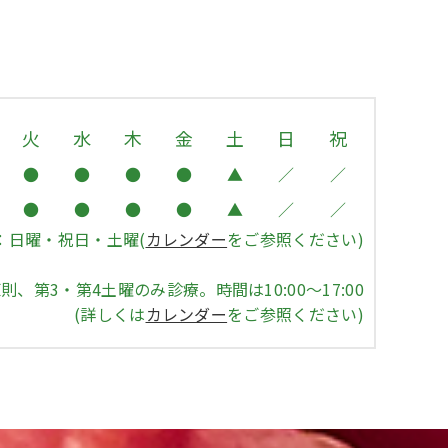
火
水
木
金
土
日
祝
●
●
●
●
▲
／
／
●
●
●
●
▲
／
／
：日曜・祝日・土曜(
カレンダー
をご参照ください)
、第3・第4土曜のみ診療。時間は10:00〜17:00
(詳しくは
カレンダー
をご参照ください)