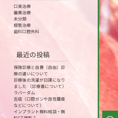
口臭治療
審美治療
未分類
根管治療
歯科口腔外科
最近の投稿
保険診療と自費（自由）診
療の違いについて
診療後の洗濯が日課になり
ました （診療着について）
ラバーダム
舌癌（口腔ガンや良性腫瘍
などについて）
インプラント無料相談・無
料CT撮影？