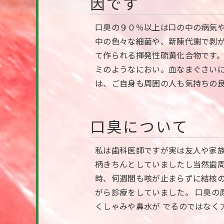
因です
口臭の９０％以上は口の中の病気
中の色々な細菌や、新陳代謝で剥
て作られる揮発性硫黄化合物です
ミのようなにおい。血なまぐさい
は、ご自身も周囲の人も気持ちの
口臭について
私は歯科医師ですが実は友人や家族
柄きちんとしていましたし当然歯周
時、何週間も咳が止まらずに結核の
がら診療をしていました。 口臭の
くしゃみや鼻水が でるのではなく