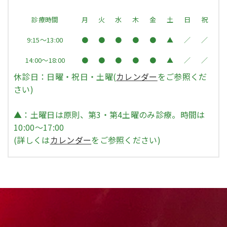
診療時間
月
火
水
木
金
土
日
祝
9:15～13:00
●
●
●
●
●
▲
／
／
14:00～18:00
●
●
●
●
●
▲
／
／
休診日：日曜・祝日・土曜(
カレンダー
をご参照くだ
さい)
▲：土曜日は原則、第3・第4土曜のみ診療。時間は
10:00〜17:00
(詳しくは
カレンダー
をご参照ください)