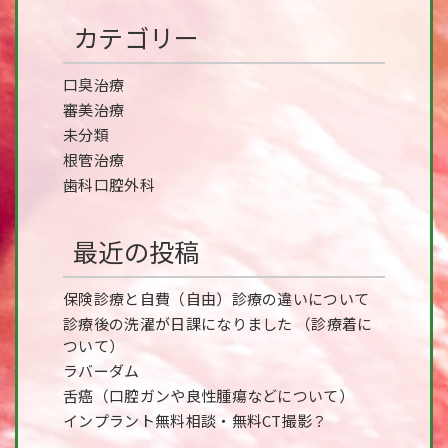
カテゴリー
口臭治療
審美治療
未分類
根管治療
歯科口腔外科
最近の投稿
保険診療と自費（自由）診療の違いについて
診療後の洗濯が日課になりました （診療着に
ついて）
ラバーダム
舌癌（口腔ガンや良性腫瘍などについて）
インプラント無料相談・無料CT撮影？